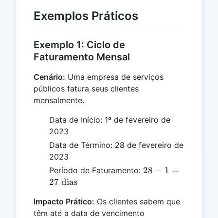
Exemplos Práticos
Exemplo 1: Ciclo de
Faturamento Mensal
Cenário:
Uma empresa de serviços
públicos fatura seus clientes
mensalmente.
Data de Início: 1º de fevereiro de
2023
Data de Término: 28 de fevereiro de
2023
28 - 1
28
−
1
=
Período de Faturamento:
= 27
27
dias
\text{
Impacto Prático:
Os clientes sabem que
dias}
têm até a data de vencimento