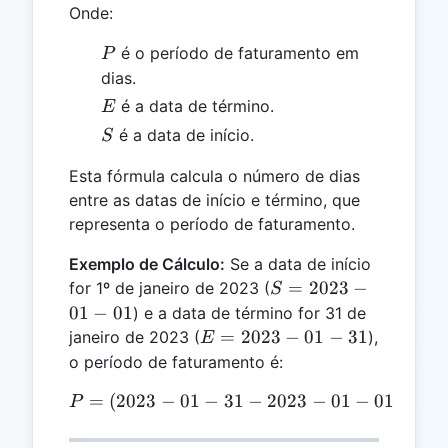
Onde:
P
é o período de faturamento em
P
dias.
E
é a data de término.
E
S
é a data de início.
S
Esta fórmula calcula o número de dias
entre as datas de início e término, que
representa o período de faturamento.
Exemplo de Cálculo:
Se a data de início
S =
=
2023
−
for 1º de janeiro de 2023 (
S
2023-
01
−
01
) e a data de término for 31 de
01-01
E =
=
2023
−
01
−
31
janeiro de 2023 (
),
E
2023-
o período de faturamento é:
01-31
=
(
2023
−
01
−
31
P = (2023-01-31 - 2023-01-
−
2023
−
01
−
01
)
=
30
P